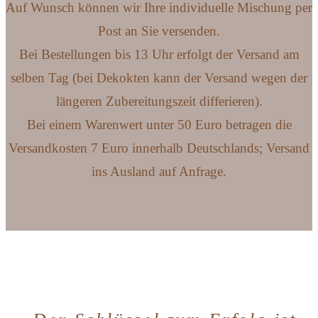
Auf Wunsch können wir Ihre individuelle Mischung per
Post an Sie versenden.
Bei Bestellungen bis 13 Uhr erfolgt der Versand am
selben Tag (bei Dekokten kann der Versand wegen der
längeren Zubereitungszeit differieren).
Bei einem Warenwert unter 50 Euro betragen die
Versandkosten 7 Euro innerhalb Deutschlands; Versand
ins Ausland auf Anfrage.