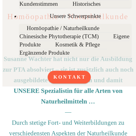
Kundenstimmen
Historisches
Homöopathie / Naturheilkunde
Unsere Schwerpunkte
Homöopathie / Naturheilkunde
—
Chinesische Phytotherapie (TCM)
Eigene
Produkte
Kosmetik & Pflege
Ergänzende Produkte
Susanne Wachter hat nicht nur die Ausbildung
zur PTA absolviert – sie ist zusätzlich auch noch
K O N T A K T
ausgebildete Heilpraktikerin und damit
UNSERE Spezialistin für alle Arten von
Naturheilmitteln …
—
Durch stetige Fort- und Weiterbildungen zu
verschiedensten Aspekten der Naturheilkunde